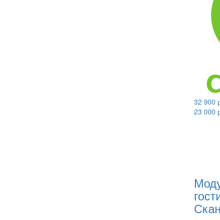
32 900 
23 000 
Моду
гост
Скан