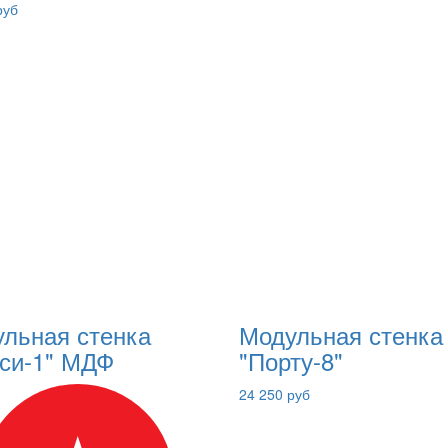
руб
льная стенка
Модульная стенка
си-1" МДФ
"Порту-8"
24 250 руб