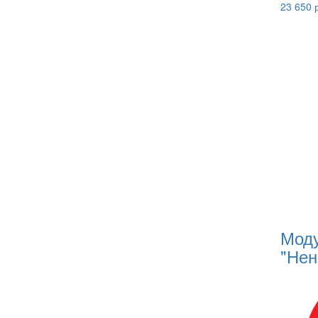
23 650 
Моду
"Нен