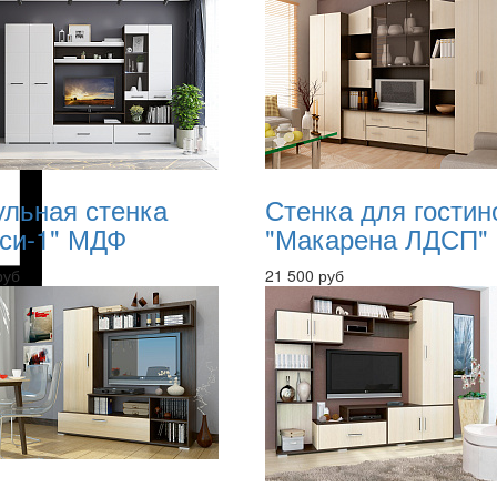
льная стенка
Стенка для гостин
си-1" МДФ
"Макарена ЛДСП"
руб
21 500 руб