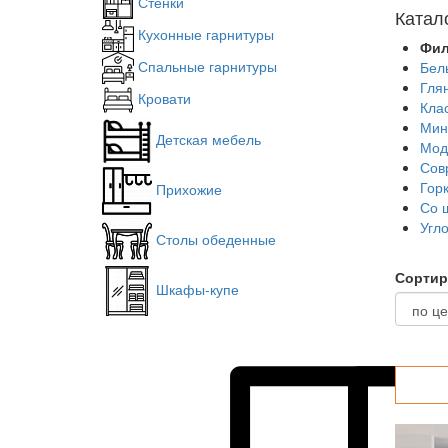
Стенки
Катал
Кухонные гарнитуры
Фил
Спальные гарнитуры
Бел
Гля
Кровати
Кла
Мин
Детская мебель
Мод
Сов
Гор
Прихожие
Со 
Угл
Столы обеденные
Сортир
Шкафы-купе