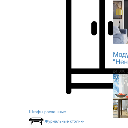
Моду
"Нен
24 000 
Шкафы распашные
Журнальные столики