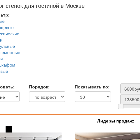
ог стенок для гостиной в Москве
ьтр:
ые
нцевые
ссические
и
ульные
ременные
ки
шкафом
овые
овать:
Порядок:
Показывать по:
Лидеры продаж: