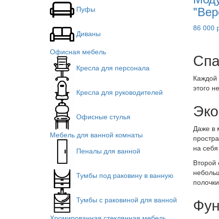
"Вер
Пуфы
86 000 
Диваны
Офисная мебель
Спа
Кресла для персонала
Каждой 
этого н
Кресла для руководителей
Эко
Офисные стулья
Даже в 
Мебель для ванной комнаты
простра
на себя
Пеналы для ванной
Второй 
небольш
Тумбы под раковину в ванную
полочки
Фун
Тумбы с раковиной для ванной
Хромированная стеклянная мебель