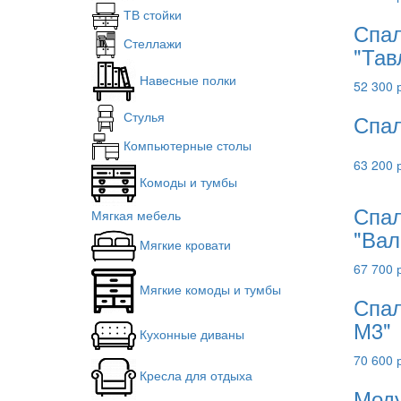
ТВ стойки
Спал
Стеллажи
"Тав
Навесные полки
52 300 
Стулья
Спал
Компьютерные столы
63 200 
Комоды и тумбы
Спал
Мягкая мебель
"Вал
Мягкие кровати
67 700 
Мягкие комоды и тумбы
Спал
М3"
Кухонные диваны
70 600 
Кресла для отдыха
Моду