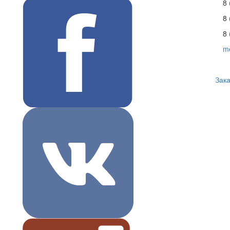
8 
8 
8 
m
Зака