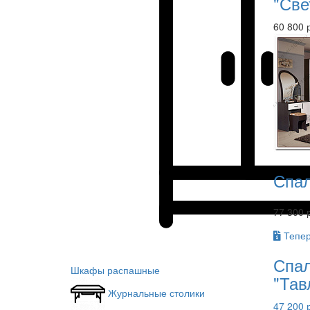
"Све
60 800 
Спал
77 300 
Тепер
Спал
Шкафы распашные
"Тав
Журнальные столики
47 200 