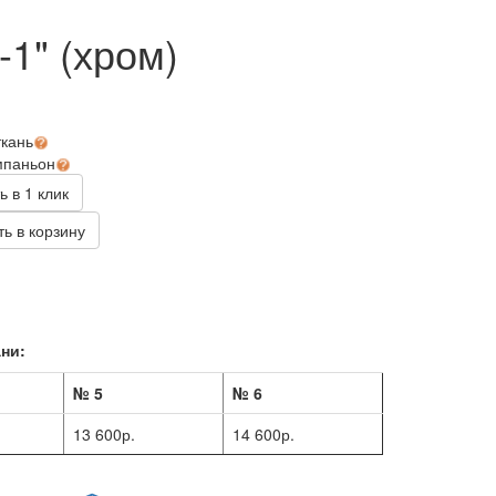
1" (хром)
б
ткань
мпаньон
ь в 1 клик
ь в корзину
ни:
№ 5
№ 6
13 600р.
14 600р.