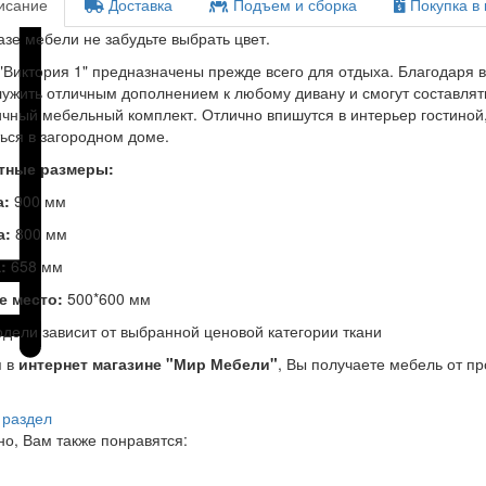
сание
Доставка
Подъем и сборка
Покупка в 
азе мебели не забудьте выбрать цвет.
"Виктория 1" предназначены прежде всего для отдыха. Благодаря 
лужить отличным дополнением к любому дивану и смогут составлят
чный мебельный комплект. Отлично впишутся в интерьер гостиной,
ься в загородном доме.
тные размеры:
а:
900 мм
а:
800 мм
а:
658 мм
е место:
500*600 мм
дели зависит от выбранной ценовой категории ткани
я в
интернет магазине "Мир Мебели"
, Вы получаете мебель от п
 раздел
о, Вам также понравятся: