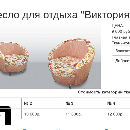
есло для отдыха "Виктория-
ЦЕНА:
9 600 ру
Главная 
Ткань-ко
Заказат
Добавит
Стоимость категорий тка
№ 2
№ 3
№ 4
.
10 600р.
11 600р.
12 600р.