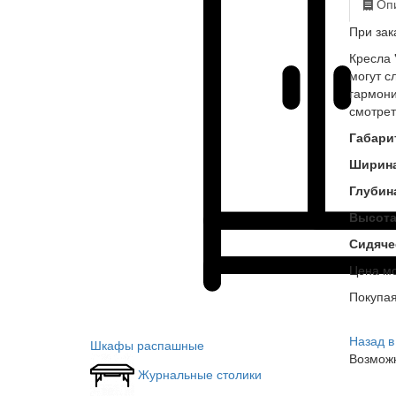
Опи
При зак
Кресла 
могут с
гармони
смотрет
Габари
Ширин
Глубин
Высот
Сидяче
Цена мо
Покупа
Назад в
Шкафы распашные
Возможн
Журнальные столики