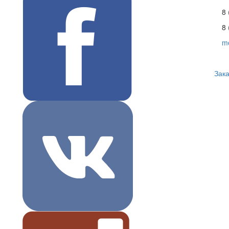
8 
8 
m
Зака