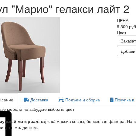
л "Марио" гелакси лайт 2
ЦЕНА:
9 500 ру
Цвет
Заказат
Добавит
сание
Доставка
Подъем и сборка
Покупка в 
азе мебели не забудьте выбрать цвет.
зуемый материал:
каркас: массив сосны, березовая фанера. Нап
пинка с молдингом.