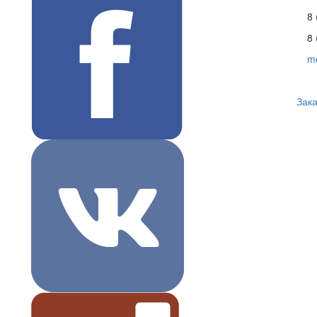
8 
8 
m
Зака