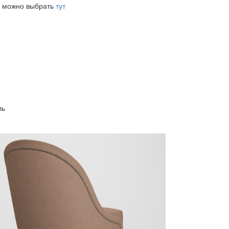
ки можно выбрать
тут
ль