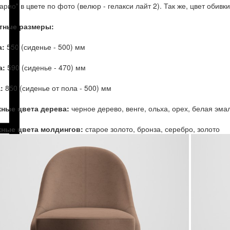
арио" в цвете по фото (велюр - гелакси лайт 2). Так же, цвет обив
тные размеры:
:
550 (сиденье - 500) мм
а:
590 (сиденье - 470) мм
:
850 (сиденье от пола - 500) мм
ные цвета дерева:
черное дерево, венге, ольха, орех, белая эма
ные цвета молдингов:
старое золото, бронза, серебро, золото