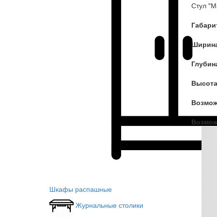
Стул "М
Габари
Ширина
Глубин
Высота
Возмож
Возмож
Шкафы распашные
Журнальные столики