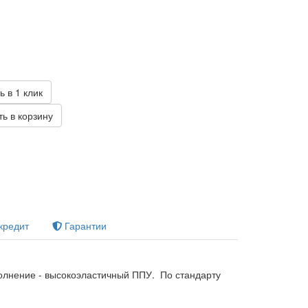
б
ь в 1 клик
ь в корзину
кредит
Гарантии
олнение - высокоэластичный ППУ. По стандарту