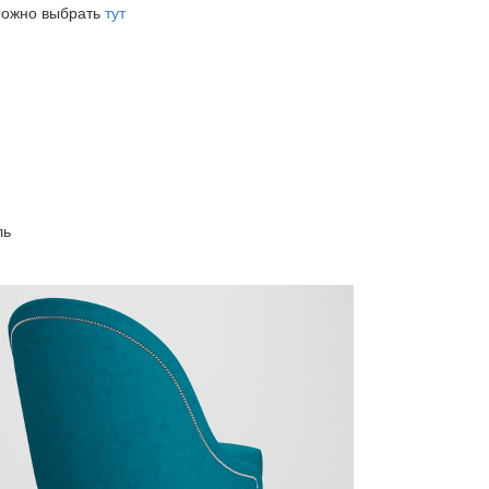
 можно выбрать
тут
ль