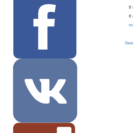
8 
8 
m
Зака