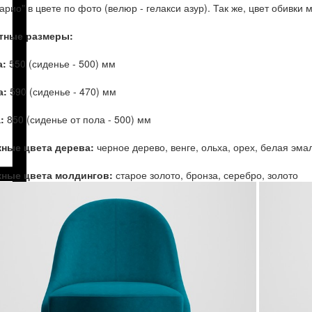
арио" в цвете по фото (велюр - гелакси азур). Так же, цвет обивки
тные размеры:
:
550 (сиденье - 500) мм
а:
590 (сиденье - 470) мм
:
850 (сиденье от пола - 500) мм
ные цвета дерева:
черное дерево, венге, ольха, орех, белая эма
ные цвета молдингов:
старое золото, бронза, серебро, золото