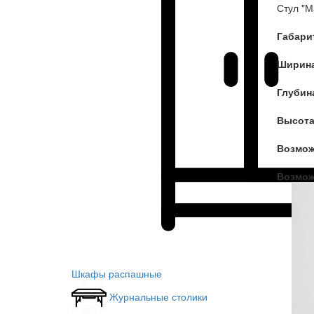
Стул "М
Габари
Ширина
Глубин
Высота
Возмож
Возмож
Шкафы распашные
Журнальные столики