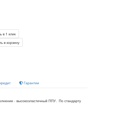
б
ь в 1 клик
ь в корзину
кредит
Гарантии
олнение - высокоэластичный ППУ. По стандарту