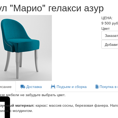
ул "Марио" гелакси азур
ЦЕНА:
9 500 ру
Цвет
Заказат
Добавит
сание
Доставка
Подъем и сборка
Покупка в 
азе мебели не забудьте выбрать цвет.
зуемый материал:
каркас: массив сосны, березовая фанера. Нап
пинка с молдингом.