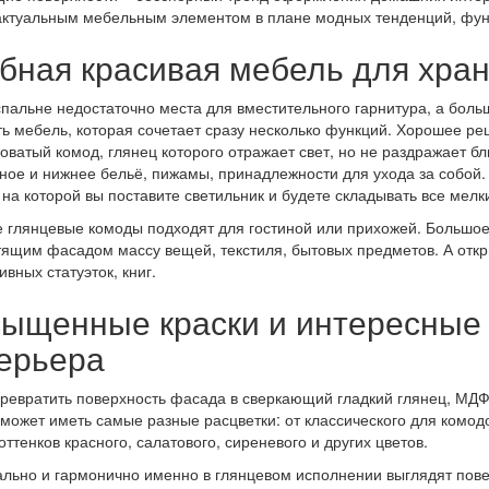
актуальным мебельным элементом в плане модных тенденций, функ
бная красивая мебель для хра
спальне недостаточно места для вместительного гарнитура, а боль
ь мебель, которая сочетает сразу несколько функций. Хорошее реш
оватый комод, глянец которого отражает свет, но не раздражает б
ное и нижнее бельё, пижамы, принадлежности для ухода за собой.
 на которой вы поставите светильник и будете складывать все мелк
 глянцевые комоды подходят для гостиной или прихожей. Большое
тящим фасадом массу вещей, текстиля, бытовых предметов. А от
ивных статуэток, книг.
ыщенные краски и интересные
ерьера
ревратить поверхность фасада в сверкающий гладкий глянец, МДФ
может иметь самые разные расцветки: от классического для комодо
оттенков красного, салатового, сиреневого и других цветов.
льно и гармонично именно в глянцевом исполнении выглядят пове