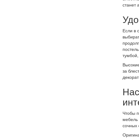
станет 
Удо
Если в 
выбират
продолг
постель
тумбой,
Высокие
за блес
декорат
Нас
инт
Чтобы п
мебель 
сочных 
Оригина