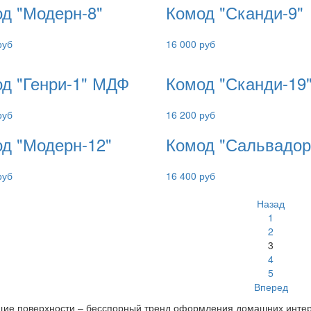
д "Модерн-8"
Комод "Сканди-9"
руб
16 000 руб
д "Генри-1" МДФ
Комод "Сканди-19
руб
16 200 руб
д "Модерн-12"
Комод "Сальвадор
руб
16 400 руб
Назад
1
2
3
4
5
Вперед
ие поверхности – бесспорный тренд оформления домашних интер