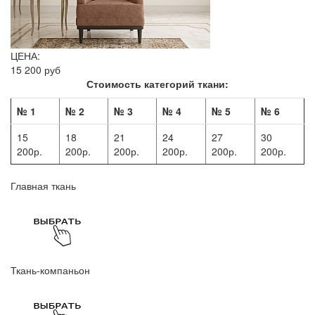
ЦЕНА:
15 200 руб
Стоимость категорий ткани:
№ 1
№ 2
№ 3
№ 4
№ 5
№ 6
15
18
21
24
27
30
200р.
200р.
200р.
200р.
200р.
200р.
Главная ткань
Ткань-компаньон