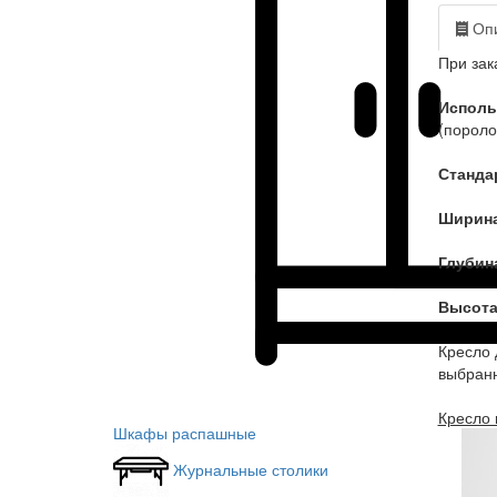
Опи
При зак
Исполь
(пороло
Станда
Ширин
Глубин
Высота
Кресло 
выбранн
Кресло 
Шкафы распашные
Журнальные столики