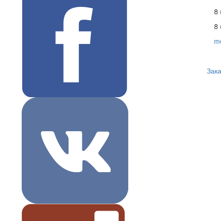
8 
8 
m
Зака