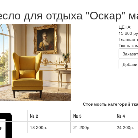
есло для отдыха "Оскар" м
ЦЕНА:
15 200 р
Главная 
Ткань-ко
Заказат
Добавит
Стоимость категорий тка
№ 2
№ 3
№ 4
р.
18 200р.
21 200р.
24 200р.