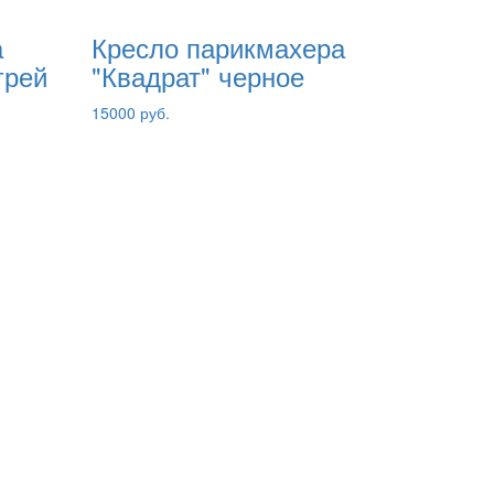
а
Кресло парикмахера
грей
"Квадрат" черное
15000 руб.