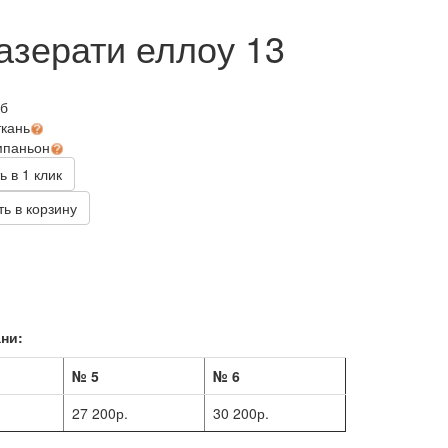
азерати еллоу 13
уб
ткань
мпаньон
ь в 1 клик
ь в корзину
ни:
№ 5
№ 6
27 200р.
30 200р.