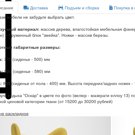
сание
Доставка
Подъем и сборка
Покупка в 
азе мебели не забудьте выбрать цвет.
зуемый материал:
массив дерева, влагостойкая мебельная фане
н) + пружинный блок "змейка". Ножки - массив березы.
ртные габаритные размеры:
а:
770 (сиденье - 500) мм
а:
900 (сиденье - 580) мм
:
950 (сиденье от пола - 400) мм. Высота передних/задних ножек -
для отдыха "Оскар" в цвете по фото (велюр - мазерати еллоу 13) п
ой ценовой категории ткани (от 15200 до 30200 рублей)
не раскладное