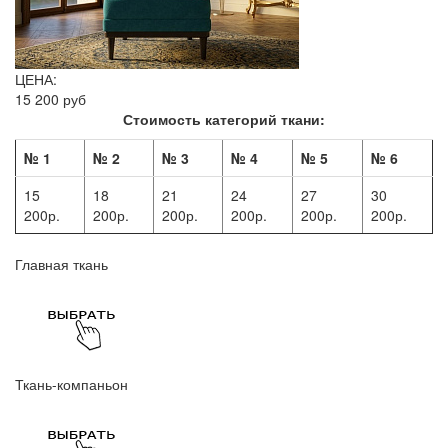
ЦЕНА:
15 200 руб
Стоимость категорий ткани:
№ 1
№ 2
№ 3
№ 4
№ 5
№ 6
15
18
21
24
27
30
200р.
200р.
200р.
200р.
200р.
200р.
Главная ткань
Ткань-компаньон