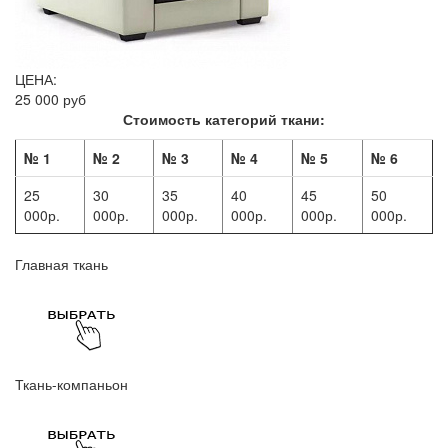
ЦЕНА:
25 000 руб
Стоимость категорий ткани:
№ 1
№ 2
№ 3
№ 4
№ 5
№ 6
25
30
35
40
45
50
000р.
000р.
000р.
000р.
000р.
000р.
Главная ткань
Ткань-компаньон