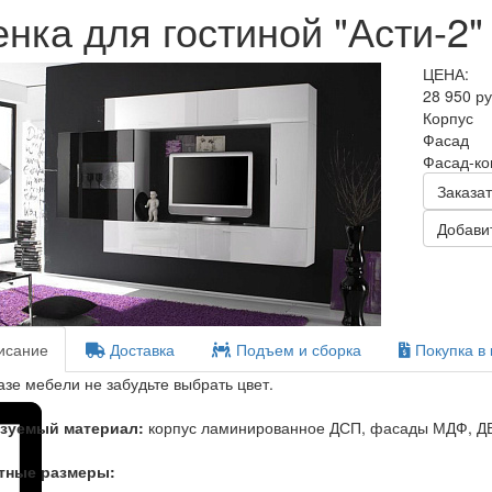
нка для гостиной "Асти-2"
ЦЕНА:
28 950 р
Корпус
Фасад
Фасад-к
Заказат
Добавит
сание
Доставка
Подъем и сборка
Покупка в 
азе мебели не забудьте выбрать цвет.
зуемый материал:
корпус ламинированное ДСП, фасады МДФ, ДВ
тные размеры: