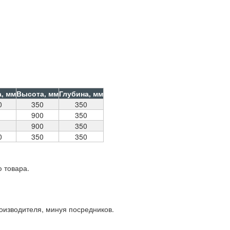
, мм
Высота, мм
Глубина, мм
0
350
350
0
900
350
0
900
350
0
350
350
 товара.
роизводителя, минуя посредников.