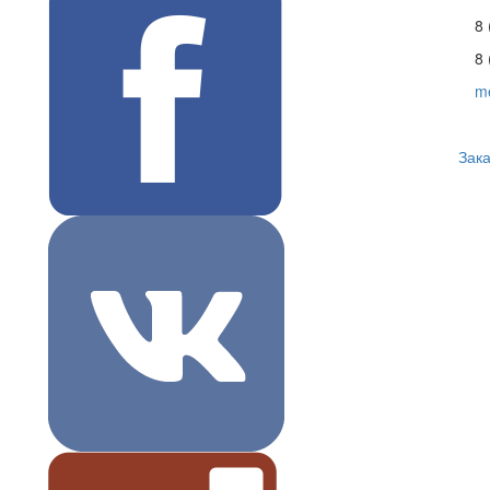
8 
8 
m
Зака