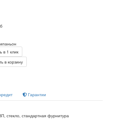
уб
омпаньон
ь в 1 клик
ь в корзину
кредит
Гарантии
П, стекло, стандартная фурнитура