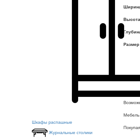
Ширин
Высот
Глубин
Размер
Возможн
Мебель 
Шкафы распашные
Покупа
Журнальные столики