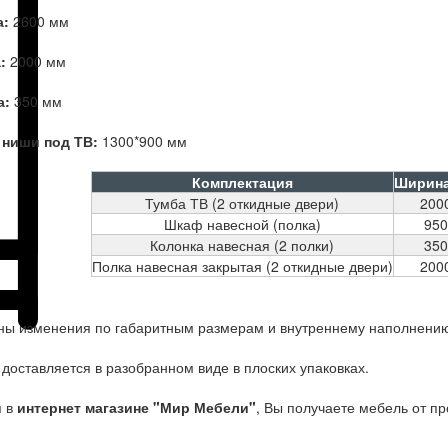
а:
2600 мм
а:
2000 мм
а:
350 мм
 ниши под ТВ:
1300*900 мм
Комплектация
Ширина
Тумба ТВ (2 откидные двери)
200
Шкаф навесной (полка)
95
Колонка навесная (2 полки)
35
Полка навесная закрытая (2 откидные двери)
200
ы изменения по габаритным размерам и внутреннему наполнению
доставляется в разобранном виде в плоских упаковках.
я в
интернет магазине "Мир Мебели"
, Вы получаете мебель от п