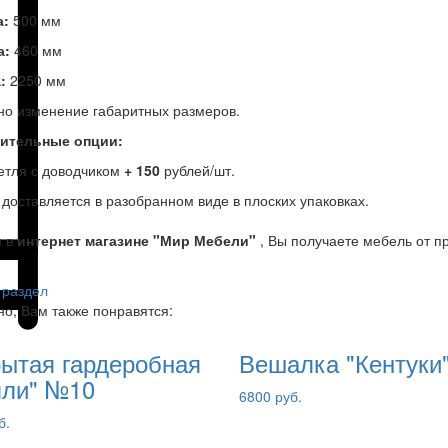
а:
500 мм
а:
460 мм
а:
2250 мм
о изменение габаритных размеров.
ительные опции:
етля с доводчиком
+ 150
рублей/шт.
доставляется в разобранном виде в плоских упаковках.
я в
интернет магазине "Мир Мебели"
, Вы получаете мебель от п
 раздел
о, Вам также понравятся:
ытая гардеробная
Вешалка "Кентуки
лли" №10
6800 руб.
б.