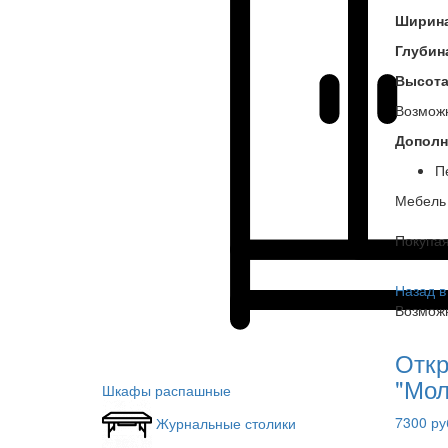
Ширин
Глубин
Высот
Возможн
Дополн
П
Мебель 
Покупа
Назад в
Возможн
Откр
"Мо
Шкафы распашные
7300 ру
Журнальные столики