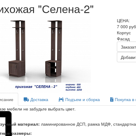
ихожая "Селена-2"
ЦЕНА:
7 000 ру
Корпус
Фасад
Заказат
Добавит
сание
Доставка
Подъем и сборка
Покупка в 
азе мебели не забудьте выбрать цвет.
зуемый материал:
ламинированное ДСП, рамка МДФ, стандартна
тные размеры: