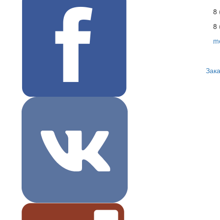
8 
8 
m
Зака