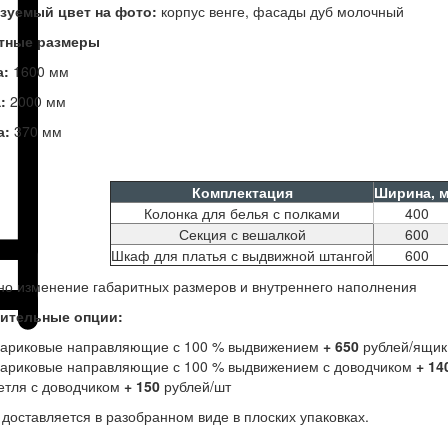
зуемый цвет на фото:
корпус венге, фасады дуб молочный
тные размеры
а:
1600 мм
а:
2000 мм
а:
370 мм
Комплектация
Ширина, 
Колонка для белья с полками
400
Секция с вешалкой
600
Шкаф для платья с выдвижной штангой
600
о изменение габаритных размеров и внутреннего наполнения
ительные опции:
ариковые направляющие с 100 % выдвижением
+ 650
рублей/ящик
ариковые направляющие с 100 % выдвижением с доводчиком
+ 14
етля с доводчиком
+ 150
рублей/шт
доставляется в разобранном виде в плоских упаковках.