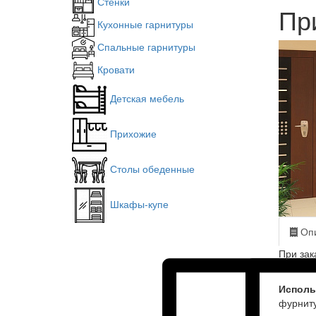
Стенки
Пр
Кухонные гарнитуры
Спальные гарнитуры
Кровати
Детская мебель
Прихожие
Столы обеденные
Шкафы-купе
Опи
При зак
Исполь
фурнит