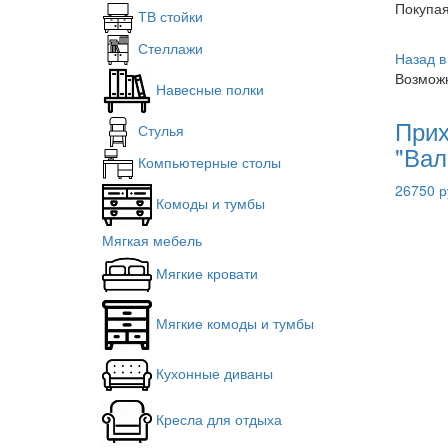
Покупа
ТВ стойки
Стеллажи
Назад в
Возможн
Навесные полки
При
Стулья
"Вал
Компьютерные столы
26750 р
Комоды и тумбы
Мягкая мебель
Мягкие кровати
Мягкие комоды и тумбы
Кухонные диваны
Кресла для отдыха