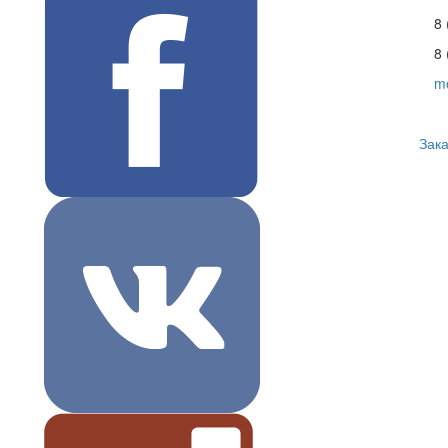
8 
8 
m
Зака