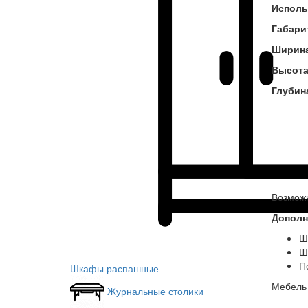
Исполь
Габари
Ширин
Высот
Глубин
Возможн
Дополн
Ш
Ш
П
Шкафы распашные
Мебель 
Журнальные столики