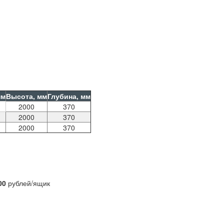
мм
Высота, мм
Глубина, мм
2000
370
2000
370
2000
370
00
рублей/ящик