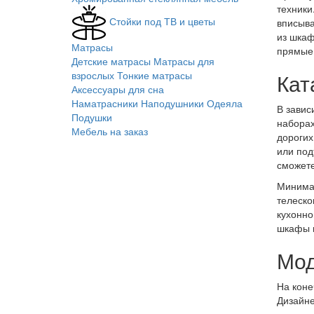
техники
Стойки под ТВ и цветы
вписыва
из шкаф
Матрасы
прямые 
Детские матрасы
Матрасы для
взрослых
Тонкие матрасы
Кат
Аксессуары для сна
Наматрасники
Наподушники
Одеяла
В завис
Подушки
наборах
Мебель на заказ
дорогих
или под
сможете
Минимал
телеско
кухонно
шкафы и
Мод
На коне
Дизайне