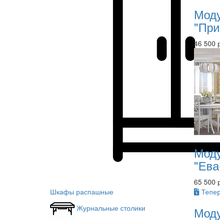
Моду
"При
46 500 
Моду
"Ева
65 500 
Шкафы распашные
Тепер
Журнальные столики
Моду