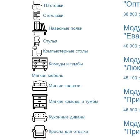
"Опт
ТВ стойки
38 800 
Стеллажи
Моду
Навесные полки
"Ева
Стулья
40 900 
Компьютерные столы
Моду
Комоды и тумбы
"Люк
Мягкая мебель
45 100 
Мягкие кровати
Моду
"При
Мягкие комоды и тумбы
46 500 
Кухонные диваны
Моду
"При
Кресла для отдыха