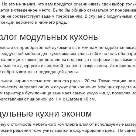
. Но это не значит, что вам придётся ограничивать свой выбор то
ется в отведенное место. Было бы обидно отказаться от понравивш
ов не соответствует вашим требованиям. В случае с модульными 
секции верхнего и нижнего ряда.
алог модульных кухонь
имости от приобретённой духовки и вытяжки вам понадобятся шкаф
 модульной мебели для кухни эконом-класса обычно есть оба вари
 коллекциях также представлены подвесные шкафчики с разными 
ъёмными дверцами с системой плавного закрывания. Их ширина може
 собрать комплект подходящей длины.
ьная ширина элементов нижнего ряда – 20 см. Такую секцию назы
пических направляющих и служит для хранения моющих средств ил
м гарнитуре бутылочница занимает самую узкую нишу, позволяя ис
зготавливают шириной до 1 м с шагом в 10 см.
ульные кухни эконом
чную стоимость мебельного комплекта влияют используемые матер
рские решения тоже учитываются в формировании цены. На сайте 