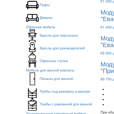
51 400 
Пуфы
Моду
"Ева
Диваны
Офисная мебель
61 400 
Кресла для персонала
Моду
"Ева
Кресла для руководителей
65 500 
Офисные стулья
Моду
"При
Мебель для ванной комнаты
Пеналы для ванной
69 700 
Тумбы под раковину в ванную
Тумбы с раковиной для ванной
При обу
Хромированная стеклянная мебель