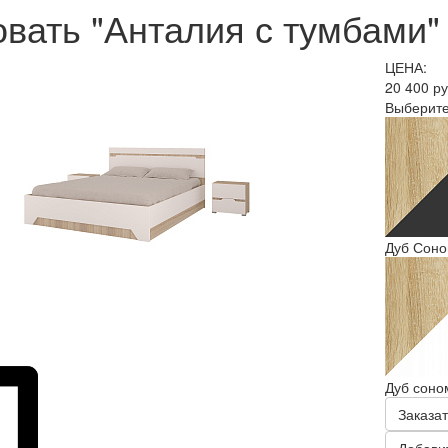
и"
НА:
400 руб
ерите цветовое решение:
 Сонома/Графит
 сонома/белый софт
аказать в 1 клик