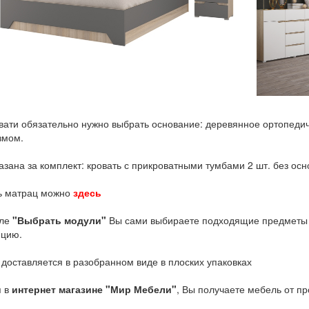
опедическое, или металлическое с подъемным
ез основания и матраца
меты и составляете нужную Вам мебельную
 от производителя, минуя посредников.