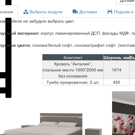
обавить в корзину
ем и сборка
Покупка в кредит
Гарантии
Ф, ламинированное ДВП, стандартная фурнитура
отавливается только в данных цветах)
 мм
Высота, мм
Глубина, мм
900
2058
450
450