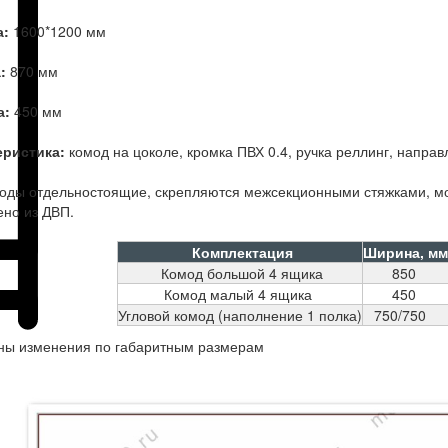
а:
1600*1200 мм
а:
870 мм
а:
450 мм
еристика:
комод на цоколе, кромка ПВХ 0.4, ручка реллинг, напр
оды отдельностоящие, скрепляются межсекционными стяжками, мог
но из ДВП.
Комплектация
Ширина, м
Комод большой 4 ящика
850
Комод малый 4 ящика
450
Угловой комод (наполнение 1 полка)
750/750
ны изменения по габаритным размерам