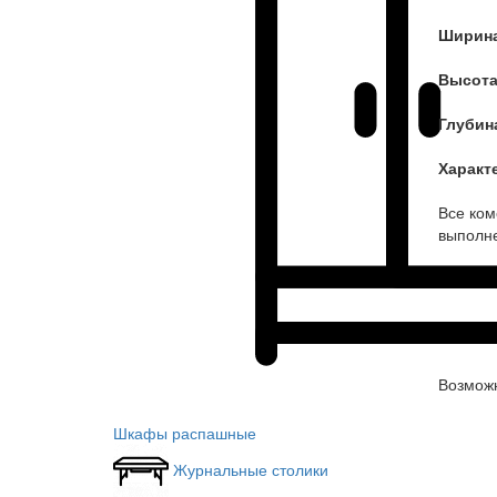
Ширин
Высот
Глубин
Характ
Все ком
выполне
Возмож
Шкафы распашные
Журнальные столики