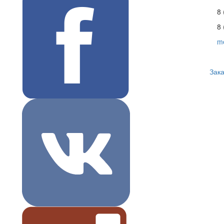
8 
8 
m
Зака