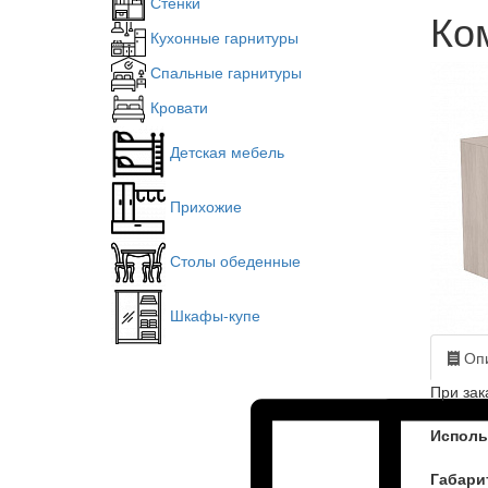
Стенки
Ко
Кухонные гарнитуры
Спальные гарнитуры
Кровати
Детская мебель
Прихожие
Столы обеденные
Шкафы-купе
Опи
При зак
Исполь
Габари