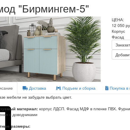
мод "Бирмингем-5"
ЦЕНА:
12 050 р
Корпус
Фасад
Заказат
Добавит
сание
Доставка
Подъем и сборка
Покупка в 
азе мебели не забудьте выбрать цвет.
зуемый материал:
корпус ЛДСП. Фасад МДФ в пленке ПВХ. Фурни
ния с доводчиками
тные размеры: