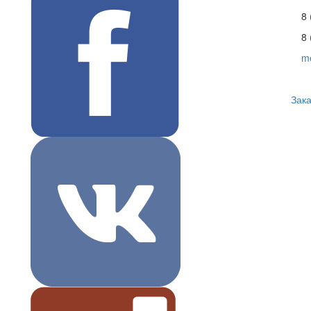
8 
8 
m
Зака