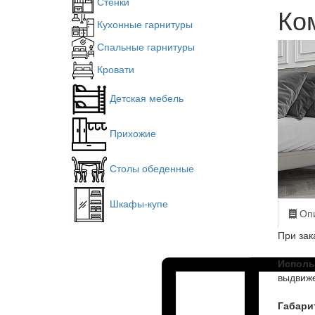
Стенки
Ко
Кухонные гарнитуры
Спальные гарнитуры
Кровати
Детская мебель
Прихожие
Столы обеденные
Шкафы-купе
Опи
При зак
Исполь
выдвиже
Габари