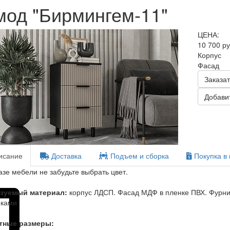
мод "Бирмингем-11"
ЦЕНА:
10 700 р
Корпус
Фасад
Заказат
Добавит
сание
Доставка
Подъем и сборка
Покупка в 
азе мебели не забудьте выбрать цвет.
зуемый материал:
корпус ЛДСП. Фасад МДФ в пленке ПВХ. Фурн
иками
тные размеры: