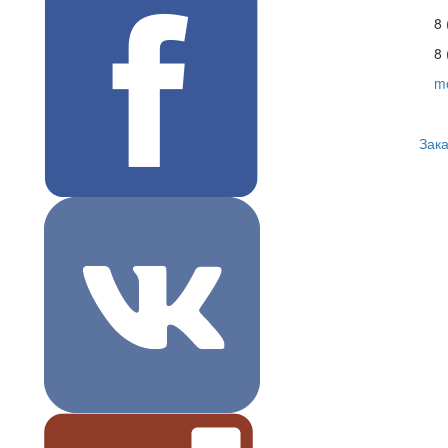
8 
8 
m
Зака