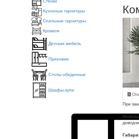
Стенки
Ко
Кухонные гарнитуры
Спальные гарнитуры
Кровати
Детская мебель
Прихожие
Столы обеденные
Шкафы-купе
Опи
При зак
Исполь
доводч
Габари