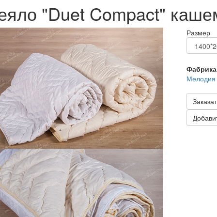
еяло "Duet Compact" каше
Размер
Фабрика
Мелодия
Заказат
Добавит