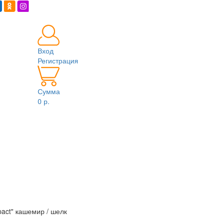
Вход
Регистрация
Сумма
0 р.
act" кашемир / шелк